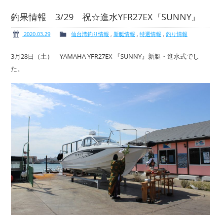
釣果情報 3/29 祝☆進水YFR27EX『SUNNY』
2020.03.29
仙台湾釣り情報
,
新艇情報
,
特選情報
,
釣り情報
ボート免許
レンタルボート
3月28日（土） YAMAHA YFR27EX 『SUNNY』新艇・進水式でし
た。
サービス案内
イベント情報
新艇・展示艇情報
中古艇情報
求人情報
会社概要