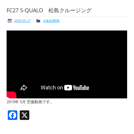
FC27 S-QUALO 松島クルージング
2020.05.27
お勧め動画
ボート免許
レンタルボート
サービス案内
イベント情報
新艇・展示艇情報
中古艇情報
2019年 5月 空撮動画です。
Facebook
X
求人情報
会社概要