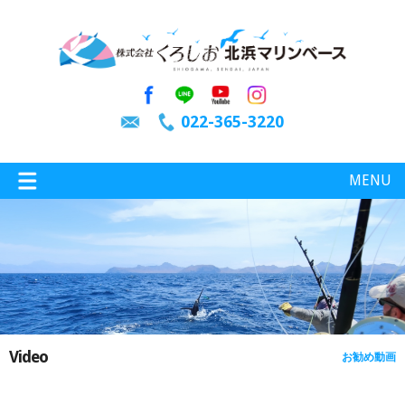
022-365-3220
MENU
特選情報
釣り情報
Video
お勧め動画
施設案内
インスタグラム