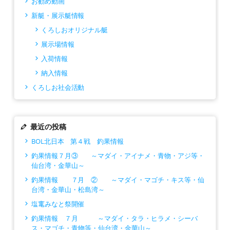
お勧め動画
新艇・展示艇情報
くろしおオリジナル艇
展示場情報
入荷情報
納入情報
くろしお社会活動
最近の投稿
BOL北日本 第４戦 釣果情報
釣果情報７月③ ～マダイ・アイナメ・青物・アジ等・
仙台湾・金華山～
釣果情報 ７月 ② ～マダイ・マゴチ・キス等・仙
台湾・金華山・松島湾～
塩竃みなと祭開催
釣果情報 ７月 ～マダイ・タラ・ヒラメ・シーバ
ス・マゴチ・青物等・仙台湾・金華山～