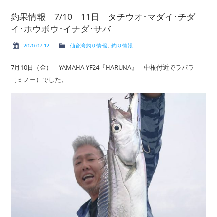
釣果情報 7/10 11日 タチウオ･マダイ･チダ
イ･ホウボウ･イナダ･サバ
ボート免許
レンタルボート
2020.07.12
仙台湾釣り情報
,
釣り情報
7月10日（金） YAMAHA YF24『HARUNA』 中根付近でラパラ
（ミノー）でした。
サービス案内
イベント情報
新艇・展示艇情報
中古艇情報
求人情報
会社概要