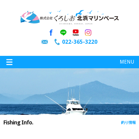
022-365-3220
MENU
特選情報
釣り情報
Fishing Info.
釣り情報
施設案内
インスタグラム