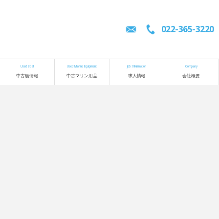
022-365-3220
Used Boat
Used Marine Equipment
Job Information
Company
中古艇情報
中古マリン用品
求人情報
会社概要