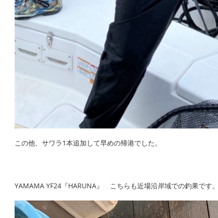
この他、サワラ1本追加して早めの帰港でした。
YAMAMA YF24『HARUNA』 こちらも近場沿岸域での釣果で