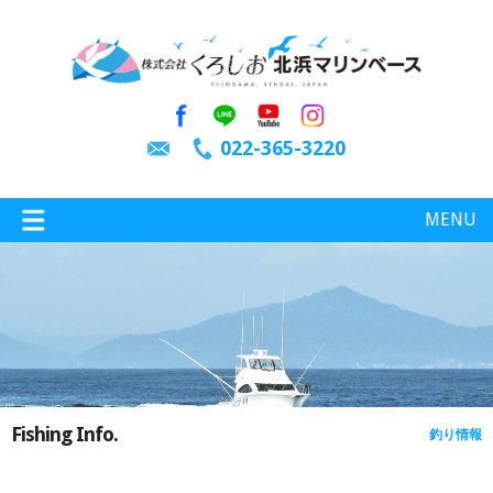
022-365-3220
MENU
特選情報
釣り情報
Fishing Info.
釣り情報
施設案内
インスタグラム