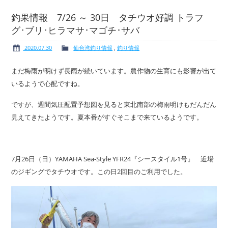
釣果情報 7/26 ～ 30日 タチウオ好調 トラフ
グ･ブリ･ヒラマサ･マゴチ･サバ
ボート免許
レンタルボート
2020.07.30
仙台湾釣り情報
,
釣り情報
まだ梅雨が明けず長雨が続いています。農作物の生育にも影響が出て
いるようで心配ですね。
ですが、週間気圧配置予想図を見ると東北南部の梅雨明けもだんだん
サービス案内
イベント情報
見えてきたようです。夏本番がすぐそこまで来ているようです。
7月26日（日）YAMAHA Sea-Style YFR24『シースタイル1号』 近場
新艇・展示艇情報
中古艇情報
のジギングでタチウオです。この日2回目のご利用でした。
求人情報
会社概要