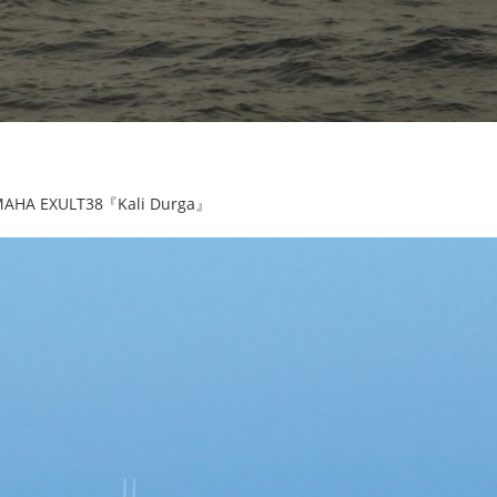
ULT38『Kali Durga』