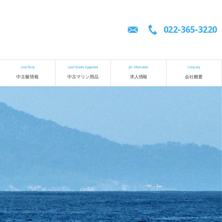
022-365-3220
Used Boat
Used Marine Equipment
Job Information
Company
中古艇情報
中古マリン用品
求人情報
会社概要