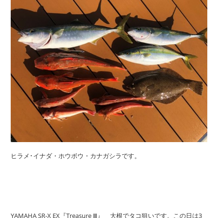
ヒラメ･イナダ・ホウボウ・カナガシラです。
YAMAHA SR-X EX『Treasure Ⅲ』 大根でタコ狙いです。この日は3