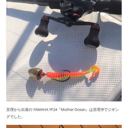
亘理から出港の YAMAHA YF24『Mother Ocean』は亘理沖でジギン
グでした。