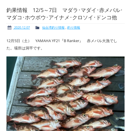
釣果情報 12/5～7日 マダラ･マダイ･赤メバル･
マダコ･ホウボウ･アイナメ･クロソイ･ドンコ他
ボート免許
レンタルボート
2020.12.07
仙台湾釣り情報
,
釣り情報
12月5日（土） YAMAHA YF21『B Ranker』 赤メバル大漁でし
た。場所は洞平です。
サービス案内
イベント情報
新艇・展示艇情報
中古艇情報
求人情報
会社概要