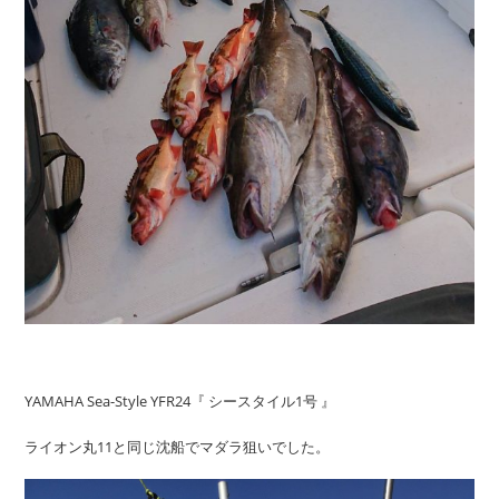
YAMAHA Sea-Style YFR24『 シースタイル1号 』
ライオン丸11と同じ沈船でマダラ狙いでした。