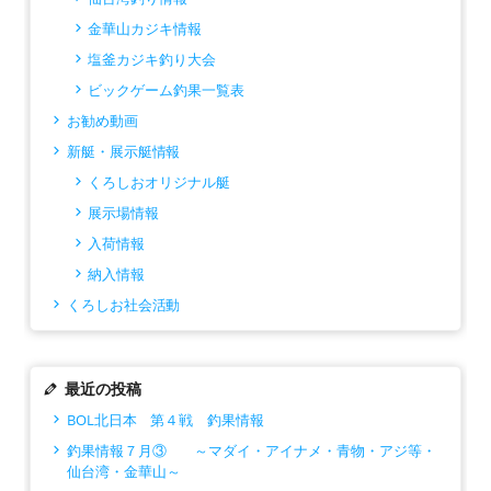
金華山カジキ情報
塩釜カジキ釣り大会
ビックゲーム釣果一覧表
お勧め動画
新艇・展示艇情報
くろしおオリジナル艇
展示場情報
入荷情報
納入情報
くろしお社会活動
最近の投稿
BOL北日本 第４戦 釣果情報
釣果情報７月③ ～マダイ・アイナメ・青物・アジ等・
仙台湾・金華山～