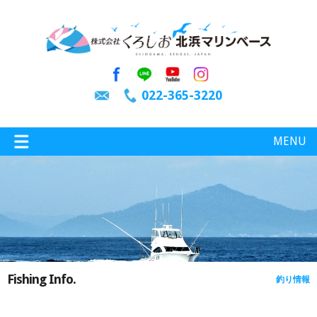
022-365-3220
MENU
特選情報
釣り情報
Fishing Info.
釣り情報
施設案内
インスタグラム