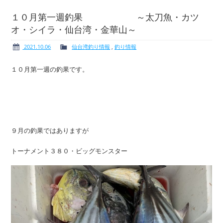
１０月第一週釣果 ～太刀魚・カツ
オ・シイラ・仙台湾・金華山～
ボート免許
レンタルボート
2021.10.06
仙台湾釣り情報
,
釣り情報
１０月第一週の釣果です。
サービス案内
イベント情報
９月の釣果ではありますが
トーナメント３８０・ビッグモンスター
新艇・展示艇情報
中古艇情報
求人情報
会社概要