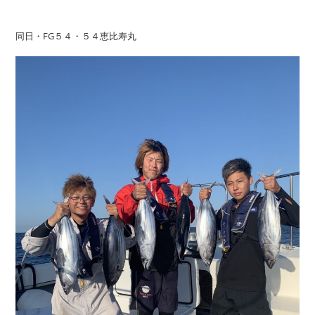
同日・FG５４・５４恵比寿丸