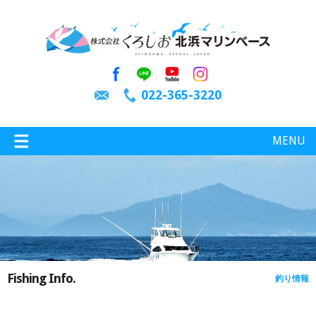
022-365-3220
MENU
特選情報
釣り情報
Fishing Info.
釣り情報
施設案内
インスタグラム