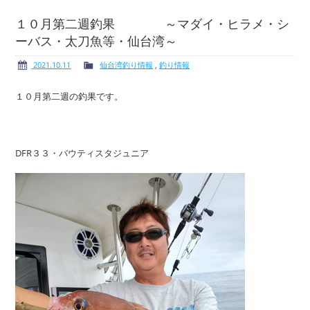
１０月第二週釣果 ～マダイ・ヒラメ・シ
ーバス・太刀魚等・仙台湾～
ボート免許
レンタルボート
2021.10.11
仙台湾釣り情報
,
釣り情報
１０月第二週の釣果です。
サービス案内
イベント情報
DFR３３・バウティスタジュニア
新艇・展示艇情報
中古艇情報
求人情報
会社概要