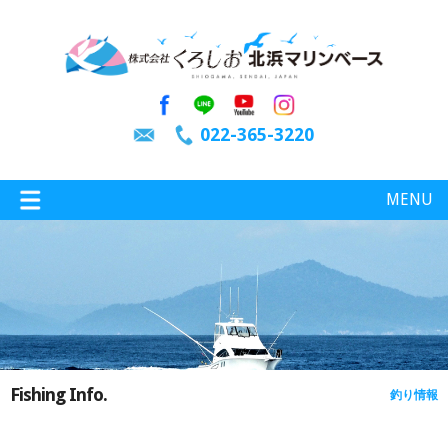
022-365-3220
MENU
特選情報
釣り情報
Fishing Info.
釣り情報
施設案内
インスタグラム