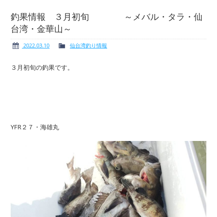
釣果情報 ３月初旬 ～メバル・タラ・仙
台湾・金華山～
ボート免許
レンタルボート
2022.03.10
仙台湾釣り情報
３月初旬の釣果です。
サービス案内
イベント情報
YFR２７・海雄丸
新艇・展示艇情報
中古艇情報
求人情報
会社概要