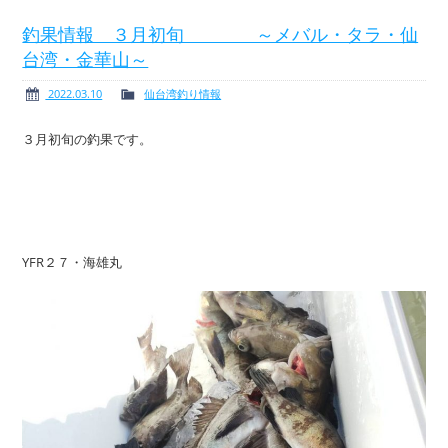
釣果情報 ３月初旬 ～メバル・タラ・仙
台湾・金華山～
ボート免許
レンタルボート
2022.03.10
仙台湾釣り情報
３月初旬の釣果です。
サービス案内
イベント情報
YFR２７・海雄丸
新艇・展示艇情報
中古艇情報
求人情報
会社概要