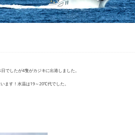
休日でしたが4隻がカジキに出港しました。
ます！水温は19～20℃代でした。