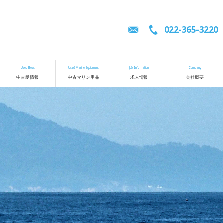
022-365-3220
Used Boat
Used Marine Equipment
Job Information
Company
中古艇情報
中古マリン用品
求人情報
会社概要