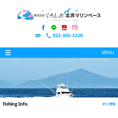
022-365-3220
MENU
特選情報
釣り情報
Fishing Info.
釣り情報
施設案内
インスタグラム