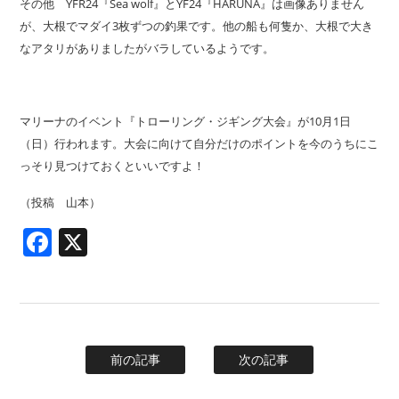
その他 YFR24『Sea wolf』とYF24『HARUNA』は画像ありません
が、大根でマダイ3枚ずつの釣果です。他の船も何隻か、大根で大き
なアタリがありましたがバラしているようです。
マリーナのイベント『トローリング・ジギング大会』が10月1日
（日）行われます。大会に向けて自分だけのポイントを今のうちにこ
っそり見つけておくといいですよ！
（投稿 山本）
Facebook
X
前の記事
次の記事