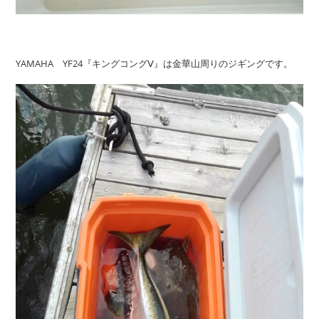
YAMAHA YF24『キングコングⅤ』は金華山周りのジギングです。