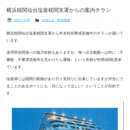
横浜税関仙台塩釜税関支署からの案内チラシ
2023.12.09
お知らせ
,
更新情報
ボート免許
レンタルボート
横浜税関仙台塩釜税関支署から年末特別警戒実施中のチラシが届いて
います。
港湾荷役関係への協力依頼もありますが、海へ出る船舶へは特に〈不
審船・不審漂流物等を見かけたら通報〉という依頼が年間4回程度来
サービス案内
イベント情報
ています。
塩釜港には税関の船舶があり日々見回りに出港していますが沖合にで
ることのあるボートにも〈目になってほしい〉ということが目的で
す。
新艇・展示艇情報
中古艇情報
求人情報
会社概要