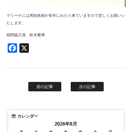
マリーナには周知依頼が長年にわたり来ていますので宜しくお願いい
たします。
税関協力員 鈴木雅博
Facebook
X
前の記事
次の記事
カレンダー
2026年8月
月
火
水
木
金
土
日