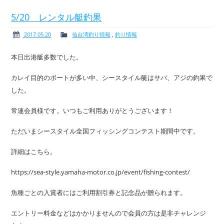
5/20 レンタル艇釣果
2017.05.20
仙台湾釣り情報
,
釣り情報
ボート免許
レンタルボート
本日出港艇多数でした。
カレイ目的のボートが多い中、シースタイル艇はサバ、アジの釣果で
した。
サービス案内
イベント情報
常連会員様です。いつもご利用ありがとうございます！
ただいまシースタイル全国フィッシングコンテスト期間中です。
詳細はこちら。
新艇・展示艇情報
中古艇情報
https://sea-style.yamaha-motor.co.jp/event/fishing-contest/
魚種ごとの入賞者にはご利用割引券と記念品が贈られます。
エントリー料金などはかかりませんので会員の方は是非チャレンジ
求人情報
会社概要