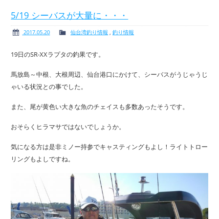
5/19 シーバスが大量に・・・
2017.05.20
仙台湾釣り情報
,
釣り情報
19日のSR-XXラプタの釣果です。
馬放島～中根、大根周辺、仙台港口にかけて、シーバスがうじゃうじ
ゃいる状況との事でした。
また、尾が黄色い大きな魚のチェイスも多数あったそうです。
おそらくヒラマサではないでしょうか。
気になる方は是非ミノー持参でキャスティングもよし！ライトトロー
リングもよしですね。