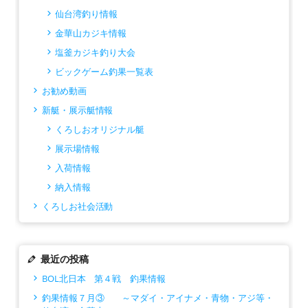
仙台湾釣り情報
金華山カジキ情報
塩釜カジキ釣り大会
ビックゲーム釣果一覧表
お勧め動画
新艇・展示艇情報
くろしおオリジナル艇
展示場情報
入荷情報
納入情報
くろしお社会活動
最近の投稿
BOL北日本 第４戦 釣果情報
釣果情報７月③ ～マダイ・アイナメ・青物・アジ等・