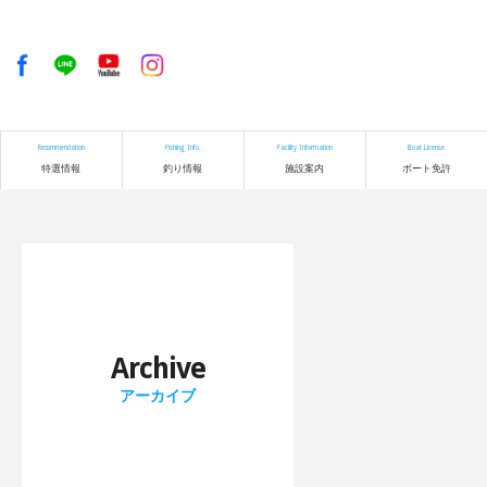
Recommendation
Fishing Info.
Facility Information
Boat License
特選情報
釣り情報
施設案内
ボート免許
Archive
アーカイブ