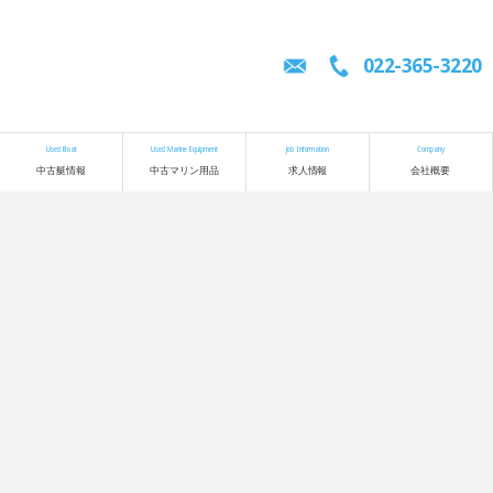
022-365-3220
Used Boat
Used Marine Equipment
Job Information
Company
中古艇情報
中古マリン用品
求人情報
会社概要