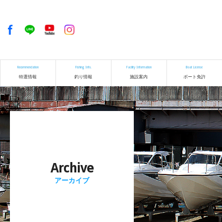
Recommendation
Fishing Info.
Facility Information
Boat License
特選情報
釣り情報
施設案内
ボート免許
Archive
アーカイブ