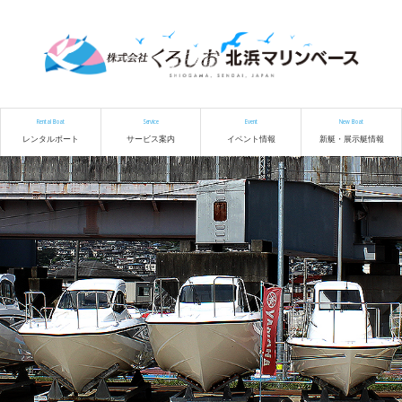
Rental Boat
Service
Event
New Boat
レンタルボート
サービス案内
イベント情報
新艇・展示艇情報