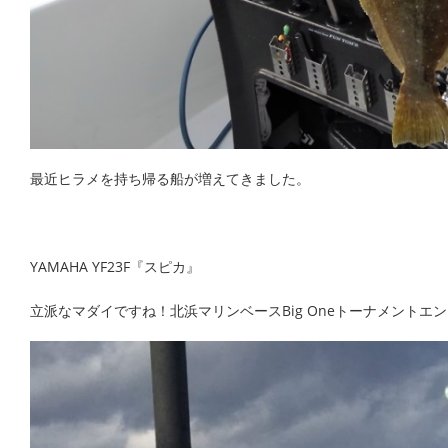
最近ヒラメを持ち帰る船が増えてきました。
YAMAHA YF23F『スピカ』
立派なマダイですね！北浜マリンベースBig Oneトーナメントエ