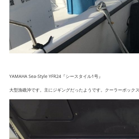
YAMAHA Sea-Style YFR24『シースタイル1号』
大型漁礁沖です。主にジギングだったようです。クーラーボックス