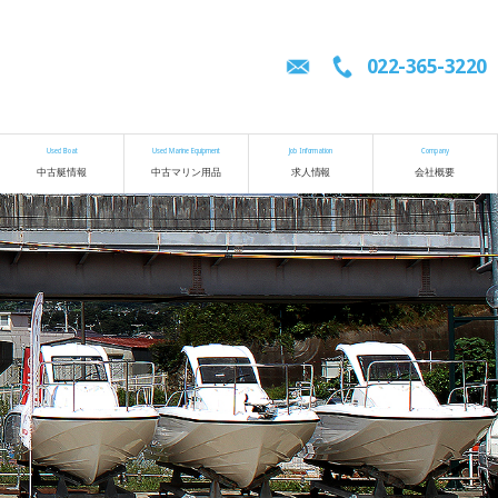
022-365-3220
Used Boat
Used Marine Equipment
Job Information
Company
中古艇情報
中古マリン用品
求人情報
会社概要