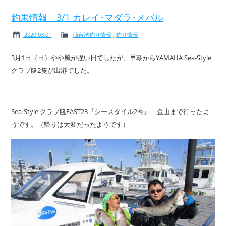
釣果情報 3/1 カレイ･マダラ･メバル
2020.03.01
仙台湾釣り情報
,
釣り情報
ボート免許
レンタルボート
3月1日（日）やや風が強い日でしたが、早朝からYAMAHA Sea-Style
クラブ艇2隻が出港でした。
サービス案内
イベント情報
Sea-Style クラブ艇FAST23『シースタイル2号』 金山まで行ったよ
うです。（帰りは大変だったようです）
新艇・展示艇情報
中古艇情報
求人情報
会社概要