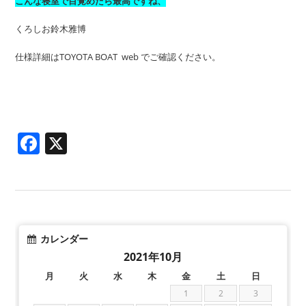
こんな寝室で目覚めたら最高ですね、
くろしお鈴木雅博
仕様詳細はTOYOTA BOAT web でご確認ください。
Facebook
X
カレンダー
2021年10月
月
火
水
木
金
土
日
1
2
3