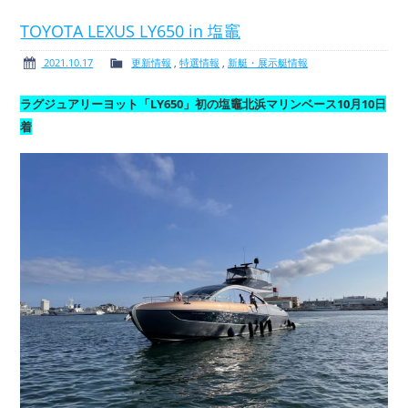
TOYOTA LEXUS LY650 in 塩竈
2021.10.17
更新情報
,
特選情報
,
新艇・展示艇情報
ボート免許
レンタルボート
ラグジュアリーヨット「LY650」初の塩竈北浜マリンベース10月10日
着
サービス案内
イベント情報
新艇・展示艇情報
中古艇情報
求人情報
会社概要