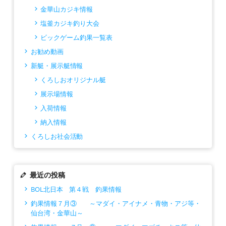
金華山カジキ情報
塩釜カジキ釣り大会
ビックゲーム釣果一覧表
お勧め動画
新艇・展示艇情報
くろしおオリジナル艇
展示場情報
入荷情報
納入情報
くろしお社会活動
最近の投稿
BOL北日本 第４戦 釣果情報
釣果情報７月③ ～マダイ・アイナメ・青物・アジ等・
仙台湾・金華山～