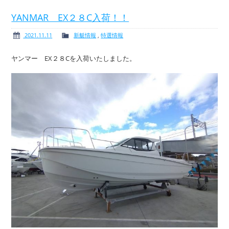
YANMAR EX２８C入荷！！
2021.11.11
新艇情報
,
特選情報
ボート免許
レンタルボート
ヤンマー EX２８Cを入荷いたしました。
サービス案内
イベント情報
新艇・展示艇情報
中古艇情報
求人情報
会社概要