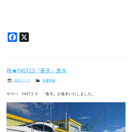
Facebook
X
祝★FAST23『蒼天』進水
2021.11.11
特選情報
ヤマハ FAST２３ 『蒼天』が進水いたしました。