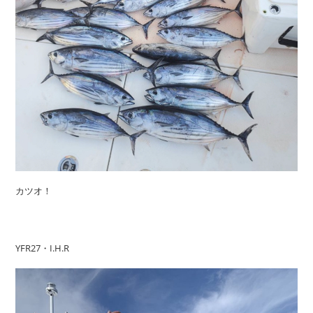
カツオ！
YFR27・I.H.R