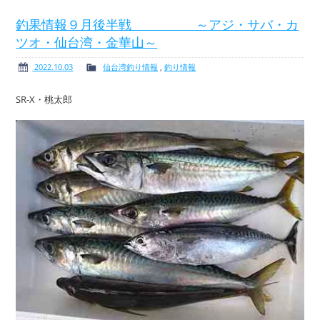
釣果情報９月後半戦 ～アジ・サバ・カ
ツオ・仙台湾・金華山～
ボート免許
レンタルボート
2022.10.03
仙台湾釣り情報
,
釣り情報
SR-X・桃太郎
サービス案内
イベント情報
新艇・展示艇情報
中古艇情報
求人情報
会社概要