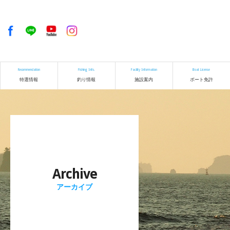
Recommendation
Fishing Info.
Facility Information
Boat License
特選情報
釣り情報
施設案内
ボート免許
Archive
アーカイブ