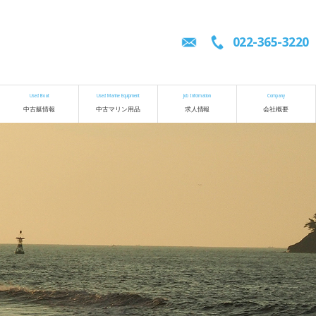
022-365-3220
Used Boat
Used Marine Equipment
Job Information
Company
中古艇情報
中古マリン用品
求人情報
会社概要