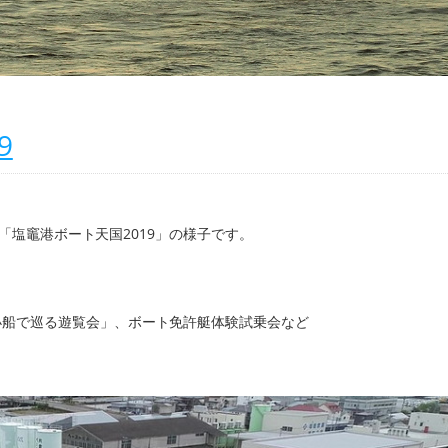
9
、「塩竈港ボート天国2019」の様子です。
小船で巡る遊覧会」、ボート免許艇体験試乗会など