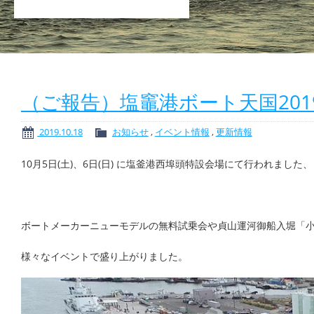
（ご報告）塩竈港ボート天国201
2019.10.18
お知らせ
,
イベント情報
,
更新情報
10月5日(土)、6日(日) に塩釜港西埠頭特設会場にて行われました
ボートメーカーニューモデルの無料試乗会や貞山運河御船入堀「
様々なイベントで盛り上がりました。