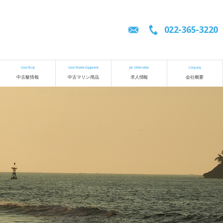
022-365-3220
Used Boat
Used Marine Equipment
Job Information
Company
中古艇情報
中古マリン用品
求人情報
会社概要