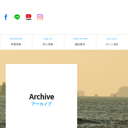
Recommendation
Fishing Info.
Facility Information
Boat License
特選情報
釣り情報
施設案内
ボート免許
Archive
アーカイブ