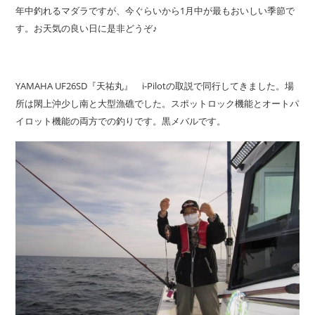
年中釣れるマダラですが、今ぐらいから1月中が最もおいしい季節で
す。お天気の良い日に是非どうぞ♪
YAMAHA UF26SD『天祐丸』 i-Pilotの取説で同行してきました。場
所は閖上沖少し南と大型漁礁でした。スポットロック機能とオートパ
イロット機能の両方での釣りです。黒メバルです。