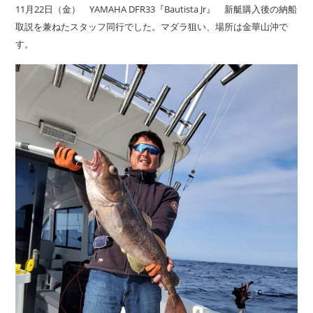
11月22日（金） YAMAHA DFR33『Bautista Jr』 新艇購入後の納船
取説を兼ねたスタッフ同行でした。マダラ狙い、場所は金華山沖で
す。