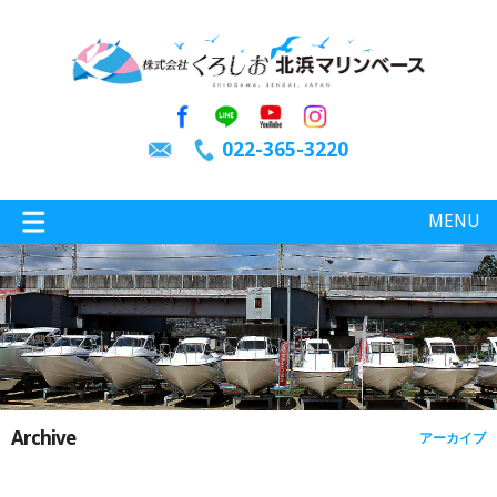
022-365-3220
MENU
特選情報
釣り情報
Archive
アーカイブ
施設案内
インスタグラム