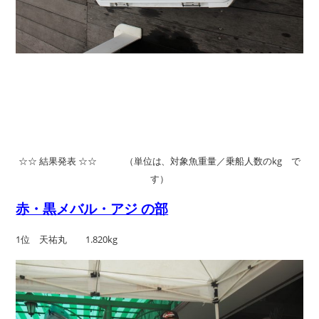
☆☆ 結果発表 ☆☆
（単位は、対象魚重量／乗船人数のkg で
す）
赤・黒メバル・アジ の部
1位 天祐丸 1.820kg