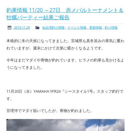
釣果情報 11/20 ～27日 赤メバルトーナメント＆
牡蠣パーティー結果ご報告
ボート免許
レンタルボート
2019.11.29
仙台湾釣り情報
,
イベント情報
,
更新情報
,
釣り情報
本格的に冬の天候になってきました。宮城県も真冬並みの寒気に覆わ
れていますが、週末にかけて次第に暖かくなるようです。
今年はまだマダイや青物が釣れています。ヒラメの釣果も見かけるよ
サービス案内
イベント情報
うになってきました。
11月20日（水）YAMAHA YFR24『シースタイル1号』スタッフ釣行で
新艇・展示艇情報
中古艇情報
す。
亘理沖でマダイ狙いでしたが、青物が釣れました。
求人情報
会社概要