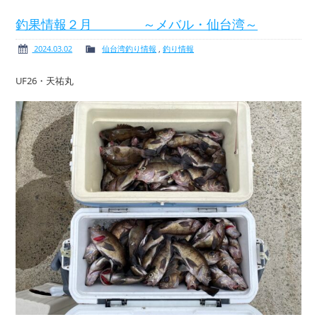
釣果情報２月 ～メバル・仙台湾～
2024.03.02
仙台湾釣り情報
,
釣り情報
ボート免許
レンタルボート
UF26・天祐丸
サービス案内
イベント情報
新艇・展示艇情報
中古艇情報
求人情報
会社概要