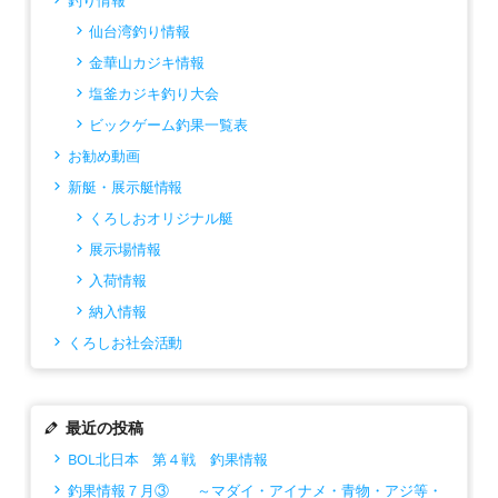
釣り情報
仙台湾釣り情報
金華山カジキ情報
塩釜カジキ釣り大会
ビックゲーム釣果一覧表
お勧め動画
新艇・展示艇情報
くろしおオリジナル艇
展示場情報
入荷情報
納入情報
くろしお社会活動
最近の投稿
BOL北日本 第４戦 釣果情報
釣果情報７月③ ～マダイ・アイナメ・青物・アジ等・