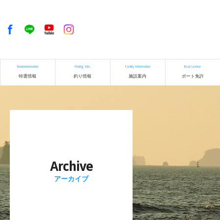
Recommendation
Fishing Info.
Facility Information
Boat License
特選情報
釣り情報
施設案内
ボート免許
Archive
アーカイブ