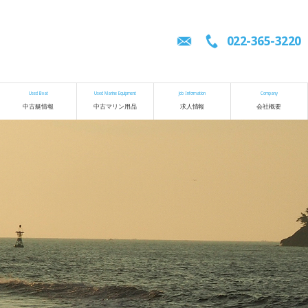
022-365-3220
Used Boat
Used Marine Equipment
Job Information
Company
中古艇情報
中古マリン用品
求人情報
会社概要