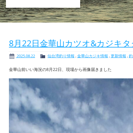
8月22日金華山カツオ&カジキ
2025.08.22
仙台湾釣り情報
,
金華山カジキ情報
,
更新情報
,
釣
金華山前いい海況の8月22日、現場から画像届きました