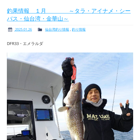
釣果情報 １月 ～タラ・アイナメ・シー
バス・仙台湾・金華山～
ボート免許
レンタルボート
2025.01.26
仙台湾釣り情報
,
釣り情報
DFR33・エメラルダ
サービス案内
イベント情報
新艇・展示艇情報
中古艇情報
求人情報
会社概要