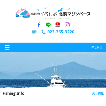
022-365-3220
MENU
特選情報
釣り情報
Fishing Info.
釣り情報
施設案内
インスタグラム