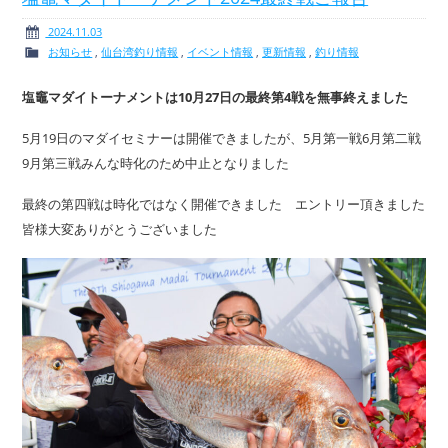
2024.11.03
お知らせ
,
仙台湾釣り情報
,
イベント情報
,
更新情報
,
釣り情報
塩竈マダイトーナメントは10月27日の最終第4戦を無事終えました
5月19日のマダイセミナーは開催できましたが、5月第一戦6月第二戦
9月第三戦みんな時化のため中止となりました
最終の第四戦は時化ではなく開催できました エントリー頂きました
皆様大変ありがとうございました