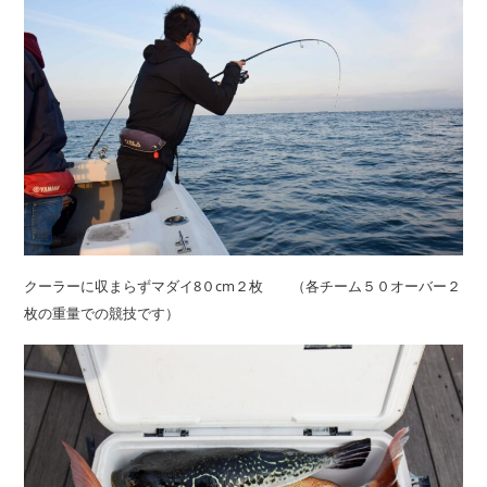
クーラーに収まらずマダイ8０cm２枚 （各チーム５０オーバー２
枚の重量での競技です）