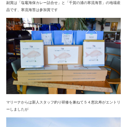
副賞は「塩竈海保カレー詰合せ」と「千賀の浦の寒流海苔」の地場産
品です、寒流海苔は参加賞です
マリーナからは新人スタッフ釣り研修を兼ねて５４恵比寿がエントリ
ーしましたが