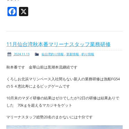
Facebook
X
11月仙台湾秋本番マリーナスタッフ業務研修
2024.11.13
仙台湾釣り情報
,
更新情報
,
釣り情報
秋本番です 金華山前は黒潮本流継続です
くろしお北浜マリンベース入社間もない新人の業務研修は漁船FG54
の５４恵比寿によるビッグゲームです
10月末のマダイ研修の結果はゼロでしたが12日の研修は結果ありで
した 70kｇを超えるマカジキをゲット
マリーナスタッフ総勢20名のまかないには十分です