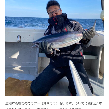
黒潮本流端なのでワフー（沖サワラ）もいます、ついでに獲れた1本