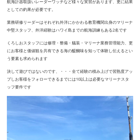
航海計器取扱いレーダーワッチなど様々な実習があります、更に結果
としての釣果が必要です。
業務研修リーダーはそれぞれ外洋にかかわる教育機関出身のマリーナ
中堅スタッフ、外洋経験はハワイ島までの航海訓練もある2名です
くろしおスタッフには修理・整備・艤装・マリーナ業務管理能力、更
にお客様と価値観を共有できる海の醍醐味を知って体験し伝えるとい
う要素も求められます
決して遊びではないのです、・・・全て経験の積み上げで習熟度アッ
プしお客様をフォローできるまでには10以上は必要なマリーナスタ
ッフ要件です