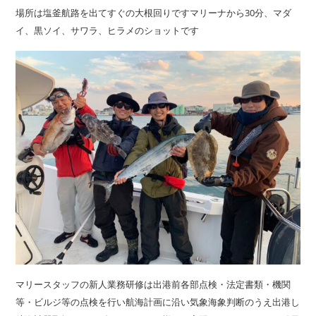
場所は塩釜航路を出てすぐの大根回りですマリーナから30分、マダ
イ、黒ソイ、サワラ、ヒラメのショットです
マリースタッフの新人業務研修は出港前各部点検・法定書類・機関
等・ビルジ等の点検を行い航海計画に沿い気象海象判断のうえ出港し