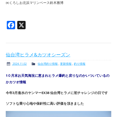
㈱くろしお北浜マリンベース鈴木雅博
Facebook
X
仙台湾ヒラメ&カツオシーズン
2024.11.02
仙台湾釣り情報
,
更新情報
,
釣り情報
1０月末お天気海況に恵まれヒラメ爆釣と戻りなのかいついているの
かカツオ情報
今年3月進水のヤンマーEX38 仙台湾ヒラメに初チャレンジの日です
ソフトな乗り心地や保針性に高い評価を頂きました