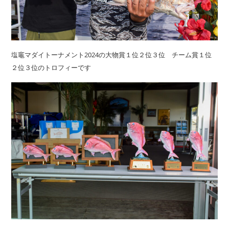
塩竈マダイトーナメント2024の大物賞１位２位３位 チーム賞１位
２位３位のトロフィーです