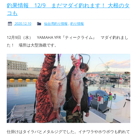
釣果情報 12/9 まだマダイ釣れます！ 大根のタ
コも
2020.12.10
仙台湾釣り情報
,
釣り情報
12月9日（水） YAMAHA YFR『ティークライム』 マダイ釣れまし
た！ 場所は大型漁礁です。
仕掛けはタイラバとメタルジグでした。イナワラやホウボウも釣れて