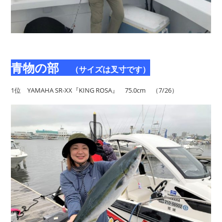
青物の部
（サイズは叉寸です）
1位 YAMAHA SR-XX『KING ROSA』 75.0cm （7/26）