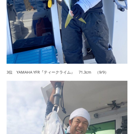
3位 YAMAHA YFR『ティークライム』 71.3cm （9/9）