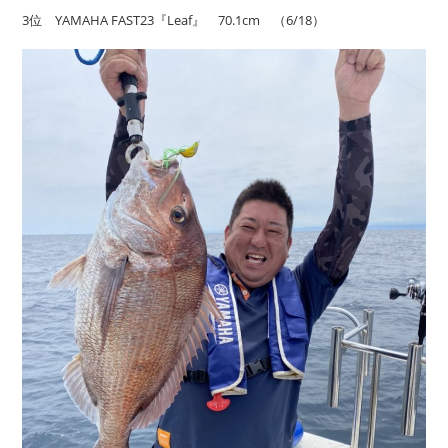
3位 YAMAHA FAST23『Leaf』 70.1cm （6/18）