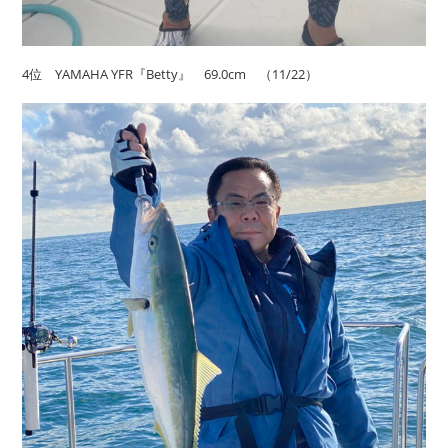
4位 YAMAHA YFR『Betty』 69.0cm （11/22）