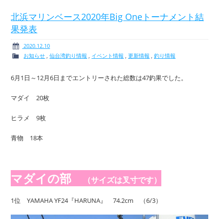
北浜マリンベース2020年Big Oneトーナメント結
果発表
ボート免許
レンタルボート
2020.12.10
お知らせ
,
仙台湾釣り情報
,
イベント情報
,
更新情報
,
釣り情報
6月1日～12月6日までエントリーされた総数は47釣果でした。
マダイ 20枚
サービス案内
イベント情報
ヒラメ 9枚
青物 18本
新艇・展示艇情報
中古艇情報
マダイの部
（サイズは叉寸です）
1位 YAMAHA YF24『HARUNA』 74.2cm （6/3）
求人情報
会社概要