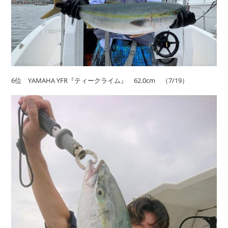
6位 YAMAHA YFR『ティークライム』 62.0cm （7/19）