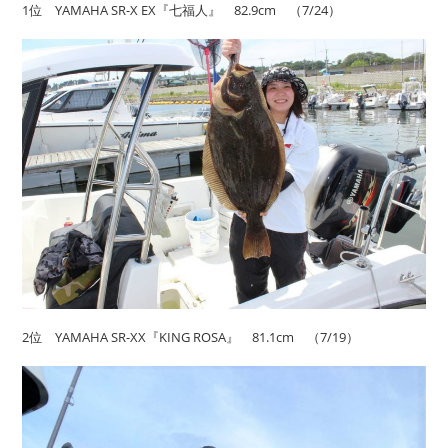
1位 YAMAHA SR-X EX『七福人』 82.9cm （7/24）
2位 YAMAHA SR-XX『KING ROSA』 81.1cm （7/19）