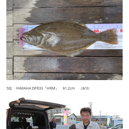
5位 YAMAHA DFR33『HRM』 61.2cm （8/3）