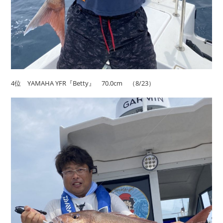
4位 YAMAHA YFR『Betty』 70.0cm （8/23）