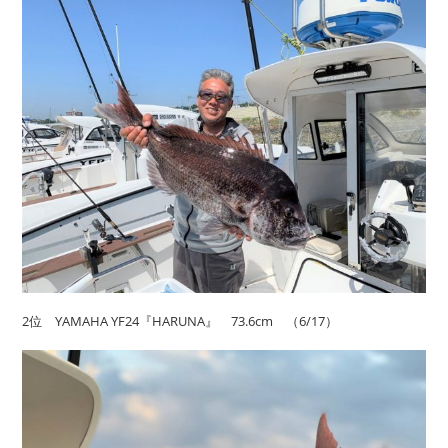
2位 YAMAHA YF24『HARUNA』 73.6cm （6/17）