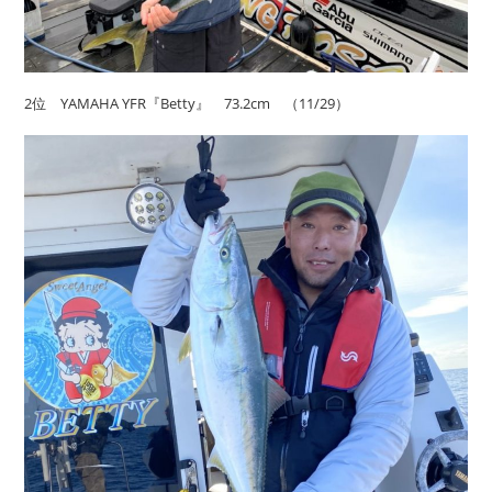
2位 YAMAHA YFR『Betty』 73.2cm （11/29）