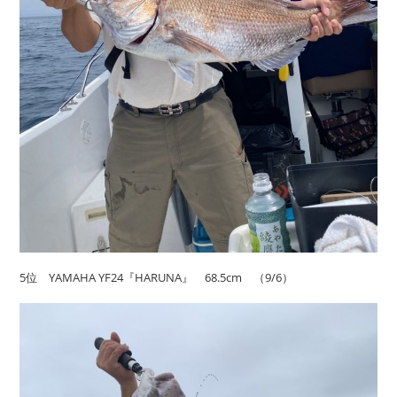
5位 YAMAHA YF24『HARUNA』 68.5cm （9/6）