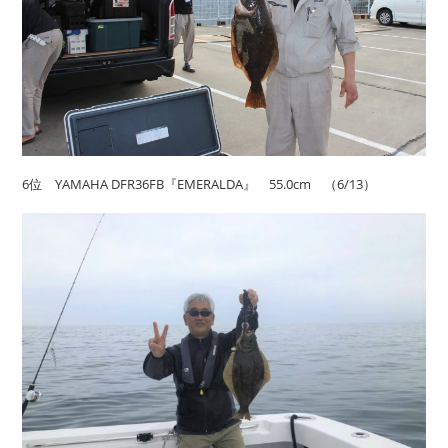
6位 YAMAHA DFR36FB『EMERALDA』 55.0cm （6/13）